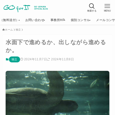
検索する
MENU
K（無料送付）
お問い合わせ
事務所HP
個別コンサル
メールコン
ホーム
独立
水面下で進めるか、出しながら進める
か。
2024年11月7日
2024年11月8日
独立