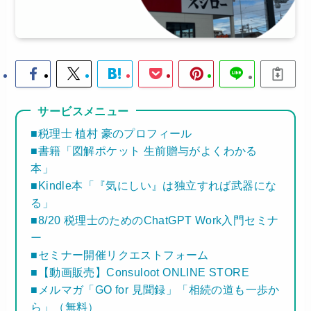
サービスメニュー
■税理士 植村 豪のプロフィール
■書籍「図解ポケット 生前贈与がよくわかる
本」
■Kindle本「『気にしい』は独立すれば武器にな
る」
■8/20 税理士のためのChatGPT Work入門セミナ
ー
■セミナー開催リクエストフォーム
■【動画販売】Consuloot ONLINE STORE
■メルマガ「GO for 見聞録」「相続の道も一歩か
ら」（無料）