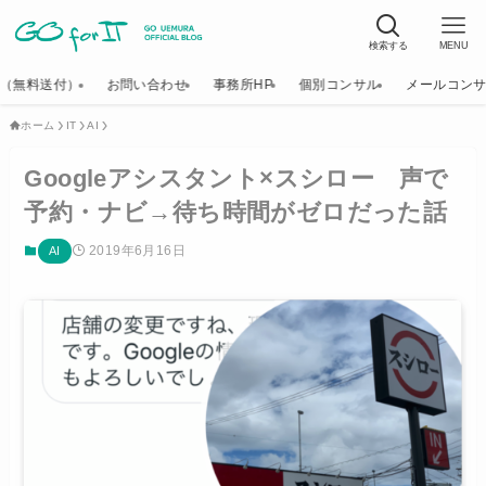
検索する
MENU
K（無料送付）
お問い合わせ
事務所HP
個別コンサル
メールコン
ホーム
IT
AI
Googleアシスタント×スシロー 声で
予約・ナビ→待ち時間がゼロだった話
2019年6月16日
AI