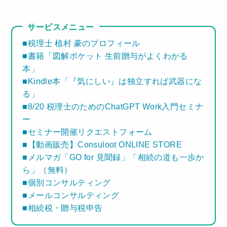
サービスメニュー
■税理士 植村 豪のプロフィール
■書籍「図解ポケット 生前贈与がよくわかる
本」
■Kindle本「『気にしい』は独立すれば武器にな
る」
■8/20 税理士のためのChatGPT Work入門セミナ
ー
■セミナー開催リクエストフォーム
■【動画販売】Consuloot ONLINE STORE
■メルマガ「GO for 見聞録」「相続の道も一歩か
ら」（無料）
■個別コンサルティング
■メールコンサルティング
■相続税・贈与税申告