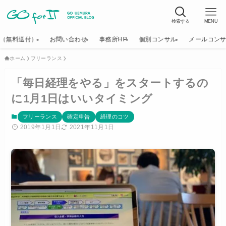
検索する
MENU
K（無料送付）
お問い合わせ
事務所HP
個別コンサル
メールコン
ホーム
フリーランス
「毎日経理をやる」をスタートするの
に1月1日はいいタイミング
フリーランス
確定申告
経理のコツ
2019年1月1日
2021年11月1日