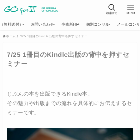
検索する
MENU
K（無料送付）
お問い合わせ
事務所HP
個別コンサル
メールコン
ホーム
7/25 1冊目のKindle出版の背中を押すセミナー
7/25 1冊目のKindle出版の背中を押すセ
ミナー
じぶんの本を出版できるKindle本。
その魅力や出版までの流れを具体的にお伝えするセ
ミナーです。