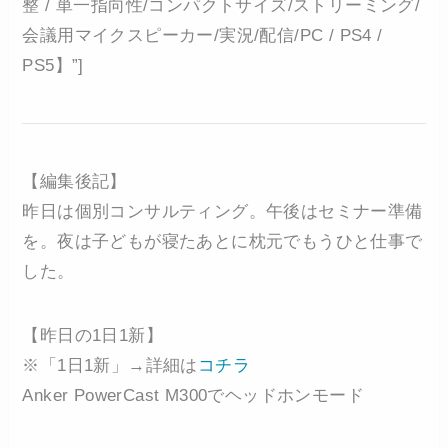
整 / 単一指向性/コンパクトサイズ/ストリーミング/
会議用マイクスピーカー/実況/配信/PC / PS4 /
PS5】”]
【編集後記】
昨日は個別コンサルティング。午後はセミナー準備
を。夜は子どもが寝たあとに枕元でもうひと仕事で
した。
【昨日の1日1新】
※「1日1新」→詳細は
コチラ
Anker PowerCast M300でヘッドホンモード