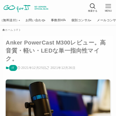
検索する
MENU
K（無料送付）
お問い合わせ
事務所HP
個別コンサル
メールコン
ホーム
IT
Anker PowerCast M300レビュー。高
音質・軽い・LEDな単一指向性マイ
ク。
2021年12月25日
2021年12月26日
IT