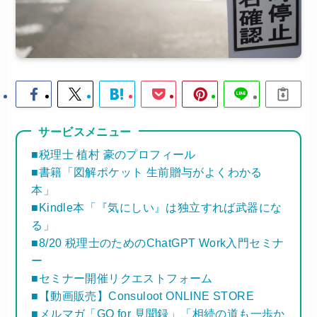
サービスメニュー
■税理士 植村 豪のプロフィール
■書籍「図解ポケット 生前贈与がよくわかる
本」
■Kindle本「『気にしい』は独立すれば武器にな
る」
■8/20 税理士のためのChatGPT Work入門セミナ
ー
■セミナー開催リクエストフォーム
■【動画販売】Consuloot ONLINE STORE
■メルマガ「GO for 見聞録」「相続の道も一歩か