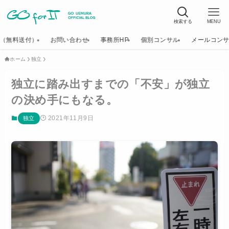
検索する
MENU
K（無料送付）
お問い合わせ
事務所HP
個別コンサル
メールコン
ホーム
独立
独立に踏み出すまでの「不安」が独立
の決め手にもなる。
2021年11月9日
独立