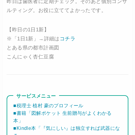
昨日は歯医者に定期チェック。そのあと個別コンサ
ルティング。お役に立ててよかったです。
【昨日の1日1新】
※「1日1新」→詳細は
コチラ
とある県の都市計画図
こんにゃく杏仁豆腐
サービスメニュー
■税理士 植村 豪のプロフィール
■書籍「図解ポケット 生前贈与がよくわかる
本」
■Kindle本「『気にしい』は独立すれば武器にな