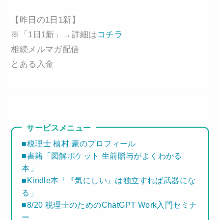
【昨日の1日1新】
※「1日1新」→詳細は
コチラ
相続メルマガ配信
とある入金
サービスメニュー
■税理士 植村 豪のプロフィール
■書籍「図解ポケット 生前贈与がよくわかる
本」
■Kindle本「『気にしい』は独立すれば武器にな
る」
■8/20 税理士のためのChatGPT Work入門セミナ
ー