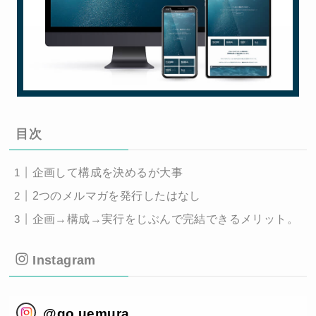
目次
企画して構成を決めるが大事
2つのメルマガを発行したはなし
企画→構成→実行をじぶんで完結できるメリット。
Instagram
@
go.uemura