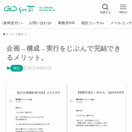
検索する
MENU
K（無料送付）
お問い合わせ
事務所HP
個別コンサル
メールコン
ホーム
独立
企画→構成→実行をじぶんで完結でき
るメリット。
2021年9月2日
独立