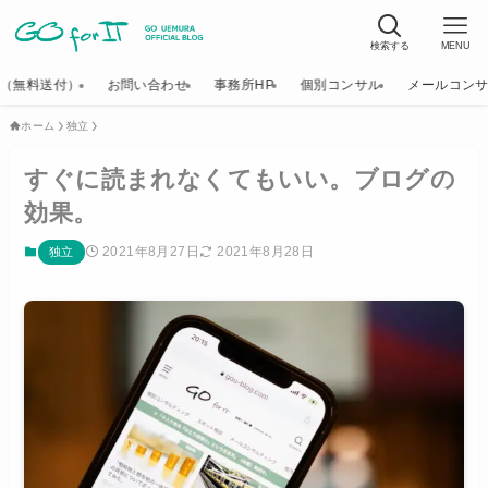
検索する
MENU
K（無料送付）
お問い合わせ
事務所HP
個別コンサル
メールコン
ホーム
独立
すぐに読まれなくてもいい。ブログの
効果。
2021年8月27日
2021年8月28日
独立