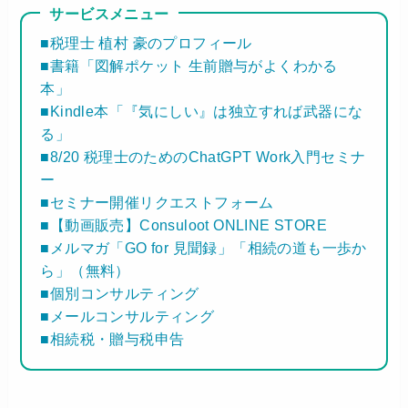
サービスメニュー
■税理士 植村 豪のプロフィール
■書籍「図解ポケット 生前贈与がよくわかる
本」
■Kindle本「『気にしい』は独立すれば武器にな
る」
■8/20 税理士のためのChatGPT Work入門セミナ
ー
■セミナー開催リクエストフォーム
■【動画販売】Consuloot ONLINE STORE
■メルマガ「GO for 見聞録」「相続の道も一歩か
ら」（無料）
■個別コンサルティング
■メールコンサルティング
■相続税・贈与税申告