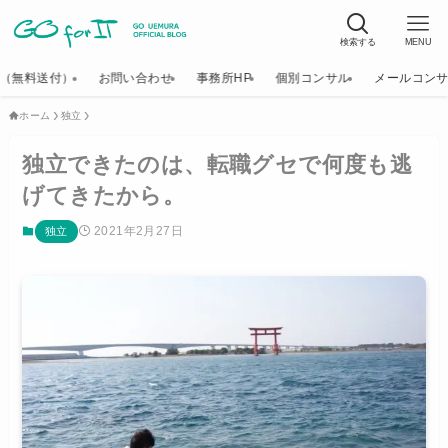
検索する
MENU
K（無料送付）
お問い合わせ
事務所HP
個別コンサル
メールコン
ホーム
独立
独立できたのは、転職グセで何度も逃
げてきたから。
2021年2月27日
独立