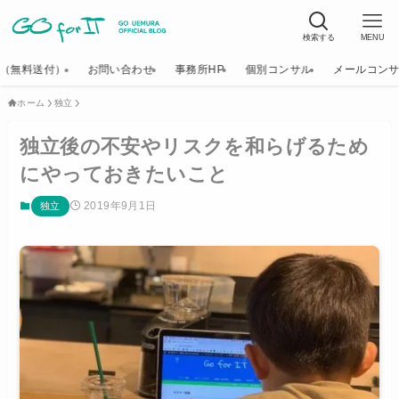
検索する
MENU
K（無料送付）
お問い合わせ
事務所HP
個別コンサル
メールコン
ホーム
独立
独立後の不安やリスクを和らげるため
にやっておきたいこと
2019年9月1日
独立