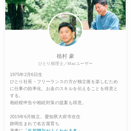
植村 豪
ひとり税理士／Macユーザー
1975年2月6日生
ひとり社長・フリーランスの方が独立後を楽しむため
に仕事の効率化、お金のスキルを伝えることを得意と
する。
相続税申告や相続対策の提案も得意。
2015年6月独立。愛知県大府市在住
静岡生まれで名古屋育ち
著書に
「生前贈与がよくわかる本」