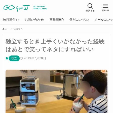
検索する
MENU
K（無料送付）
お問い合わせ
事務所HP
個別コンサル
メールコン
ホーム
独立
独立するとき上手くいかなかった経験
はあとで笑ってネタにすればいい
2019年7月28日
独立