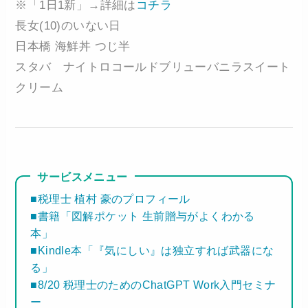
※「1日1新」→詳細は
コチラ
長女(10)のいない日
日本橋 海鮮丼 つじ半
スタバ ナイトロコールドブリューバニラスイート
クリーム
サービスメニュー
■税理士 植村 豪のプロフィール
■書籍「図解ポケット 生前贈与がよくわかる
本」
■Kindle本「『気にしい』は独立すれば武器にな
る」
■8/20 税理士のためのChatGPT Work入門セミナ
ー