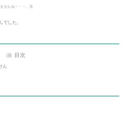
りませんね・・・。笑
んでした。
目次
けん