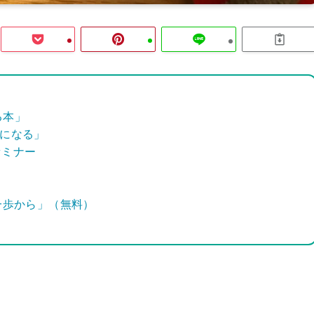
る本」
器になる」
門セミナー
も一歩から」（無料）