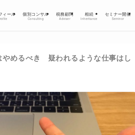
フィール
個別コンサル
税務顧問
相続
セミナー開催
rofile
Consulting
Adviser
Inheritance
Seminor
はやめるべき 疑われるような仕事はし