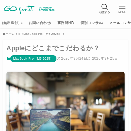
検索する
MENU
K（無料送付）
お問い合わせ
事務所HP
個別コンサル
メールコン
ホーム
IT
MacBook Pro（M5 2025）
Appleにどこまでこだわるか？
2026年3月24日
2026年3月25日
MacBook Pro（M5 2025）