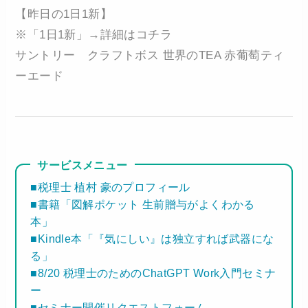
【昨日の1日1新】
※「1日1新」→詳細はコチラ
サントリー クラフトボス 世界のTEA 赤葡萄ティ
ーエード
サービスメニュー
■税理士 植村 豪のプロフィール
■書籍「図解ポケット 生前贈与がよくわかる
本」
■Kindle本「『気にしい』は独立すれば武器にな
る」
■8/20 税理士のためのChatGPT Work入門セミナ
ー
■セミナー開催リクエストフォーム