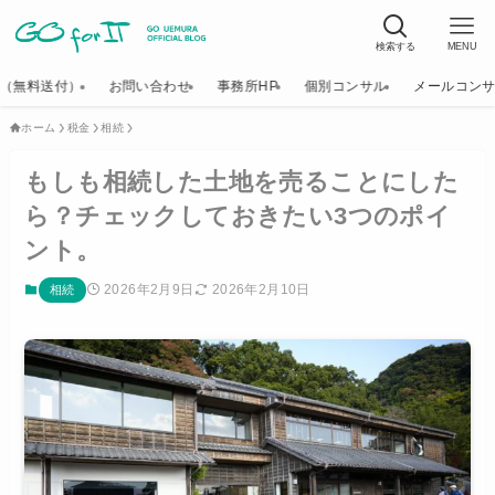
検索する
MENU
K（無料送付）
お問い合わせ
事務所HP
個別コンサル
メールコン
ホーム
税金
相続
もしも相続した土地を売ることにした
ら？チェックしておきたい3つのポイ
ント。
2026年2月9日
2026年2月10日
相続