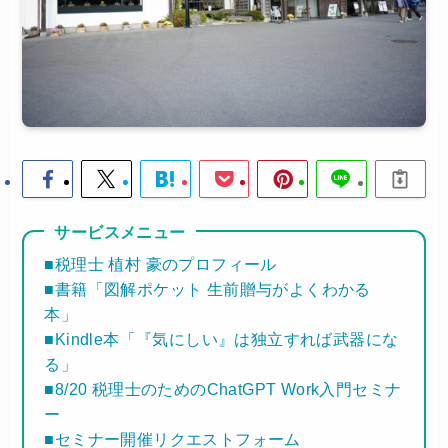
サービスメニュー
■税理士 植村 豪のプロフィール
■書籍「図解ポケット 生前贈与がよくわかる
本」
■Kindle本「『気にしい』は独立すれば武器にな
る」
■8/20 税理士のためのChatGPT Work入門セミナ
ー
■セミナー開催リクエストフォーム