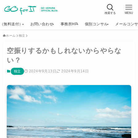
検索する
MENU
K（無料送付）
お問い合わせ
事務所HP
個別コンサル
メールコン
ホーム
独立
空振りするかもしれないからやらな
い？
2024年9月13日
2024年9月14日
独立