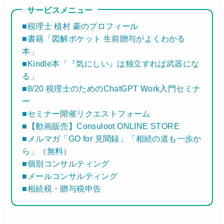
サービスメニュー
■税理士 植村 豪のプロフィール
■書籍「図解ポケット 生前贈与がよくわかる
本」
■Kindle本「『気にしい』は独立すれば武器にな
る」
■8/20 税理士のためのChatGPT Work入門セミナ
ー
■セミナー開催リクエストフォーム
■【動画販売】Consuloot ONLINE STORE
■メルマガ「GO for 見聞録」「相続の道も一歩か
ら」（無料）
■個別コンサルティング
■メールコンサルティング
■相続税・贈与税申告