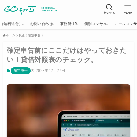
検索する
MENU
K（無料送付）
お問い合わせ
事務所HP
個別コンサル
メールコン
ホーム
税金
確定申告
確定申告前にここだけはやっておきた
い！貸借対照表のチェック。
2023年12月27日
確定申告