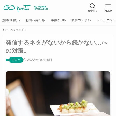
検索する
MENU
K（無料送付）
お問い合わせ
事務所HP
個別コンサル
メールコン
ホーム
ブログ
発信するネタがないから続かない…へ
の対策。
2022年10月15日
ブログ