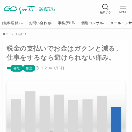
検索する
MENU
K（無料送付）
お問い合わせ
事務所HP
個別コンサル
メールコン
ホーム
会社
税金の支払いでお金はガクンと減る。
仕事をするなら避けられない痛み。
2021年8月3日
会社
独立