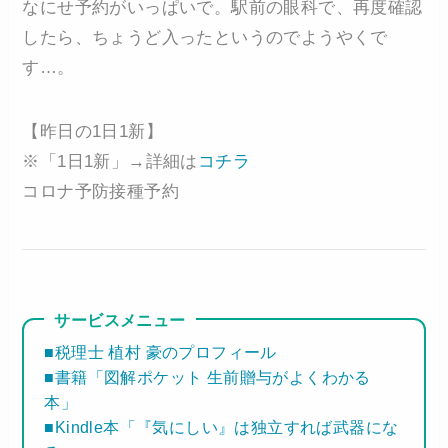
なにせ予約がいっぱいで。駅前の眼科で、再度確認
したら、ちょうど入ったというのでようやくで
す…。
【昨日の1日1新】
※「1日1新」→詳細は
コチラ
コロナ予防接種予約
サービスメニュー
■税理士 植村 豪のプロフィール
■書籍「図解ポケット 生前贈与がよくわかる
本」
■Kindle本「『気にしい』は独立すれば武器にな