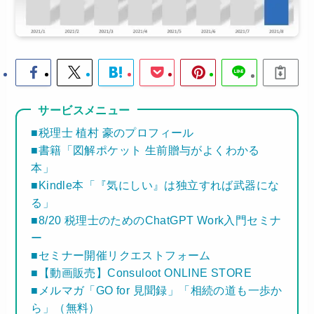
サービスメニュー
■税理士 植村 豪のプロフィール
■書籍「図解ポケット 生前贈与がよくわかる
本」
■Kindle本「『気にしい』は独立すれば武器にな
る」
■8/20 税理士のためのChatGPT Work入門セミナ
ー
■セミナー開催リクエストフォーム
■【動画販売】Consuloot ONLINE STORE
■メルマガ「GO for 見聞録」「相続の道も一歩か
ら」（無料）