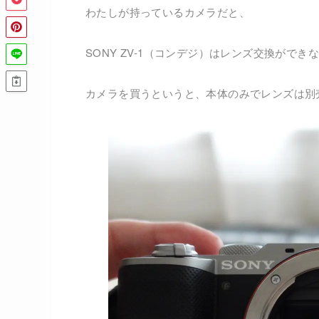
わたしが持っているカメラだと、
SONY ZV-1（コンデジ）はレンズ交換ができ
カメラを買うというと、本体のみでレンズは別