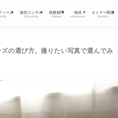
フィール
個別コンサル
税務顧問
相続
セミナー開催
rofile
Consulting
Adviser
Inheritance
Seminor
ンズの選び方。撮りたい写真で選んでみ