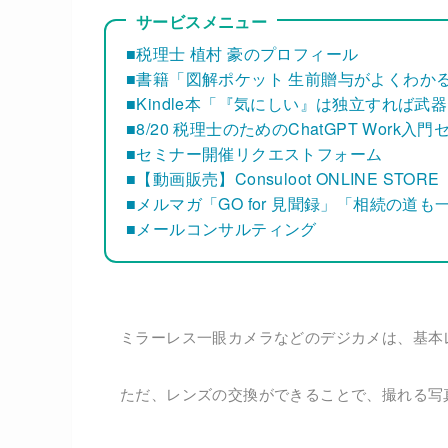
サービスメニュー
■税理士 植村 豪のプロフィール
■書籍「図解ポケット 生前贈与がよくわか
■Kindle本「『気にしい』は独立すれば武
■8/20 税理士のためのChatGPT Work入
■セミナー開催リクエストフォーム
■【動画販売】Consuloot ONLINE STORE
■メルマガ「GO for 見聞録」「相続の道
■メールコンサルティング
ミラーレス一眼カメラなどのデジカメは、基本
ただ、レンズの交換ができることで、撮れる写