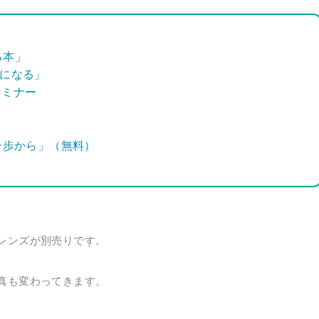
る本」
器になる」
門セミナー
も一歩から」（無料）
レンズが別売りです。
真も変わってきます。