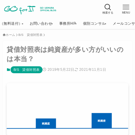
検索する
MENU
K（無料送付）
お問い合わせ
事務所HP
個別コンサル
メールコン
ホーム
B/S 貸借対照表
貸借対照表は純資産が多い方がいいの
は本当？
2019年5月22日
2021年11月1日
B/S 貸借対照表