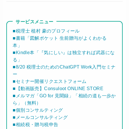
サービスメニュー
■税理士 植村 豪のプロフィール
■書籍「図解ポケット 生前贈与がよくわかる
本」
■Kindle本「『気にしい』は独立すれば武器にな
る」
■8/20 税理士のためのChatGPT Work入門セミナ
ー
■セミナー開催リクエストフォーム
■【動画販売】Consuloot ONLINE STORE
■メルマガ「GO for 見聞録」「相続の道も一歩か
ら」（無料）
■個別コンサルティング
■メールコンサルティング
■相続税・贈与税申告