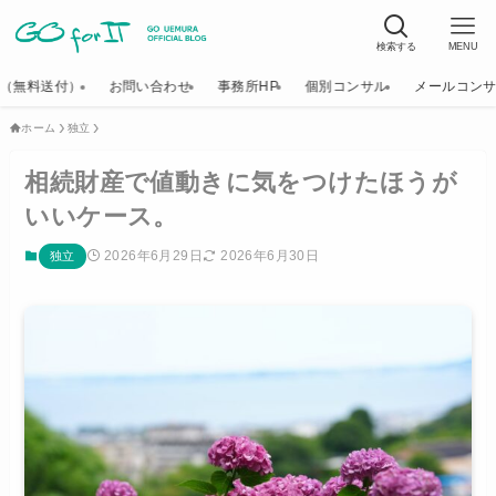
検索する
MENU
K（無料送付）
お問い合わせ
事務所HP
個別コンサル
メールコン
ホーム
独立
相続財産で値動きに気をつけたほうが
いいケース。
2026年6月29日
2026年6月30日
独立