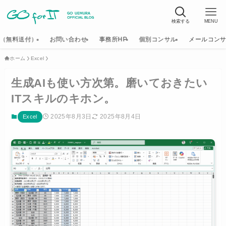
検索する
MENU
K（無料送付）
お問い合わせ
事務所HP
個別コンサル
メールコン
ホーム
Excel
生成AIも使い方次第。磨いておきたい
ITスキルのキホン。
2025年8月3日
2025年8月4日
Excel