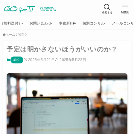
検索する
MENU
K（無料送付）
お問い合わせ
事務所HP
個別コンサル
メールコン
ホーム
独立
予定は明かさないほうがいいのか？
2025年5月21日
2025年5月22日
独立