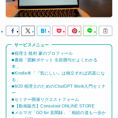
サービスメニュー
■税理士 植村 豪のプロフィール
■書籍「図解ポケット 生前贈与がよくわかる
本」
■Kindle本「『気にしい』は独立すれば武器にな
る」
■8/20 税理士のためのChatGPT Work入門セミナ
ー
■セミナー開催リクエストフォーム
■【動画販売】Consuloot ONLINE STORE
■メルマガ「GO for 見聞録」「相続の道も一歩か