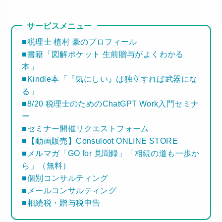
サービスメニュー
■税理士 植村 豪のプロフィール
■書籍「図解ポケット 生前贈与がよくわかる
本」
■Kindle本「『気にしい』は独立すれば武器にな
る」
■8/20 税理士のためのChatGPT Work入門セミナ
ー
■セミナー開催リクエストフォーム
■【動画販売】Consuloot ONLINE STORE
■メルマガ「GO for 見聞録」「相続の道も一歩か
ら」（無料）
■個別コンサルティング
■メールコンサルティング
■相続税・贈与税申告