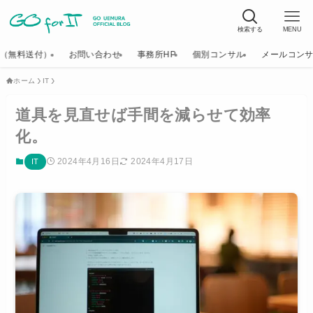
検索する
MENU
K（無料送付）
お問い合わせ
事務所HP
個別コンサル
メールコン
ホーム
IT
道具を見直せば手間を減らせて効率
化。
2024年4月16日
2024年4月17日
IT