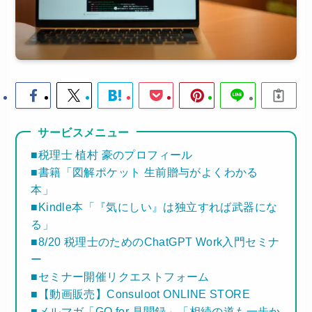
サービスメニュー
■税理士 植村 豪のプロフィール
■書籍「図解ポケット 生前贈与がよくわかる
本」
■Kindle本「『気にしい』は独立すれば武器にな
る」
■8/20 税理士のためのChatGPT Work入門セミナ
ー
■セミナー開催リクエストフォーム
■【動画販売】Consuloot ONLINE STORE
■メルマガ「GO for 見聞録」「相続の道も一歩か