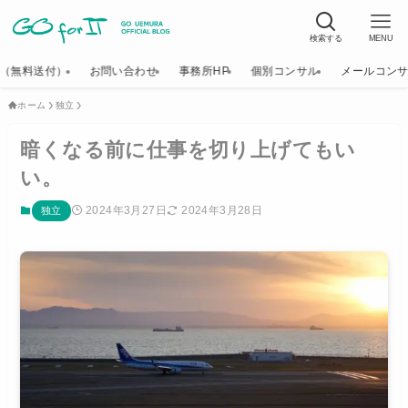
検索する
MENU
K（無料送付）
お問い合わせ
事務所HP
個別コンサル
メールコン
ホーム
独立
暗くなる前に仕事を切り上げてもい
い。
2024年3月27日
2024年3月28日
独立