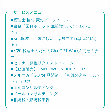
サービスメニュー
■税理士 植村 豪のプロフィール
■書籍「図解ポケット 生前贈与がよくわかる
本」
■Kindle本「『気にしい』は独立すれば武器にな
る」
■8/20 税理士のためのChatGPT Work入門セミナ
ー
■セミナー開催リクエストフォーム
■【動画販売】Consuloot ONLINE STORE
■メルマガ「GO for 見聞録」「相続の道も一歩か
ら」（無料）
■個別コンサルティング
■メールコンサルティング
■相続税・贈与税申告