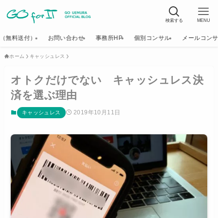
検索する
MENU
K（無料送付）
お問い合わせ
事務所HP
個別コンサル
メールコン
ホーム
キャッシュレス
オトクだけでない キャッシュレス決
済を選ぶ理由
2019年10月11日
キャッシュレス