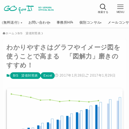
検索する
MENU
K（無料送付）
お問い合わせ
事務所HP
個別コンサル
メールコン
ホーム
B/S 貸借対照表
わかりやすさはグラフやイメージ図を
使うことで高まる 「図解力」磨きの
すすめ！
2017年1月28日
2017年1月29日
B/S 貸借対照表
Excel