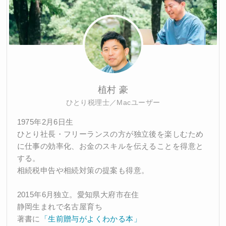
植村 豪
ひとり税理士／Macユーザー
1975年2月6日生
ひとり社長・フリーランスの方が独立後を楽しむため
に仕事の効率化、お金のスキルを伝えることを得意と
する。
相続税申告や相続対策の提案も得意。
2015年6月独立。愛知県大府市在住
静岡生まれで名古屋育ち
著書に
「生前贈与がよくわかる本」