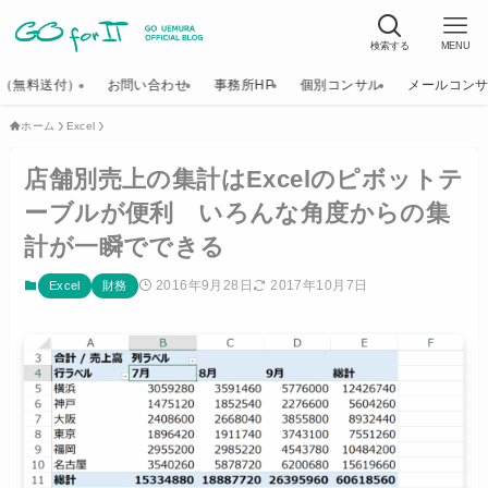
検索する
MENU
K（無料送付）
お問い合わせ
事務所HP
個別コンサル
メールコン
ホーム
Excel
店舗別売上の集計はExcelのピボットテ
ーブルが便利 いろんな角度からの集
計が一瞬でできる
2016年9月28日
2017年10月7日
Excel
財務