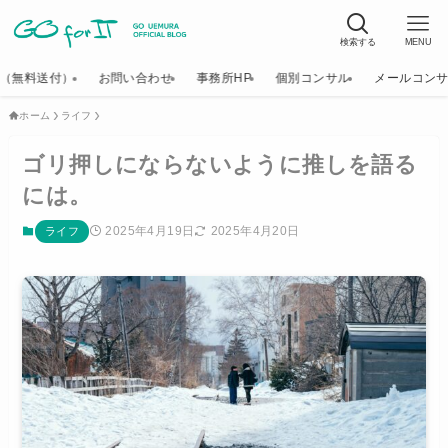
検索する
MENU
K（無料送付）
お問い合わせ
事務所HP
個別コンサル
メールコン
ホーム
ライフ
ゴリ押しにならないように推しを語る
には。
2025年4月19日
2025年4月20日
ライフ