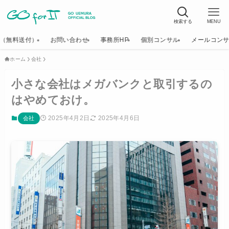
検索する
MENU
K（無料送付）
お問い合わせ
事務所HP
個別コンサル
メールコン
ホーム
会社
小さな会社はメガバンクと取引するの
はやめておけ。
2025年4月2日
2025年4月6日
会社