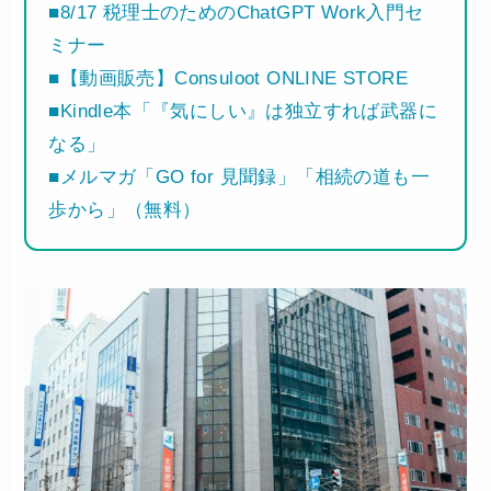
■8/17 税理士のためのChatGPT Work入門セ
ミナー
■【動画販売】Consuloot ONLINE STORE
■Kindle本「『気にしい』は独立すれば武器に
なる」
■メルマガ「GO for 見聞録」「相続の道も一
歩から」（無料）